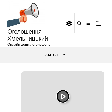
Оголошення
Перейти
Хмельницький
до
вмісту
Оголошення
Хмельницький
Онлайн дошка оголошень
ЗМІСТ