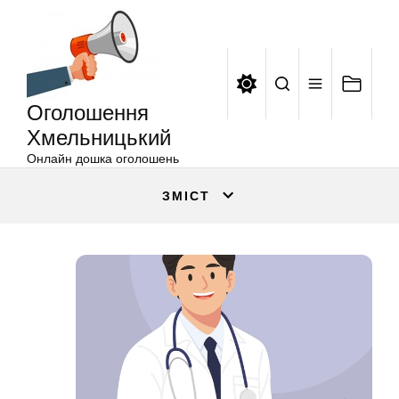
Оголошення
Перейти
Хмельницький
до
вмісту
Оголошення
Хмельницький
Онлайн дошка оголошень
ЗМІСТ