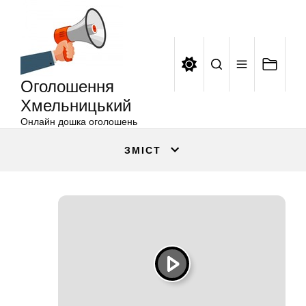
Оголошення
Перейти
Хмельницький
до
вмісту
Оголошення
Хмельницький
Онлайн дошка оголошень
ЗМІСТ