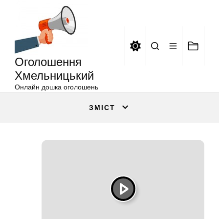
Оголошення
Перейти
Хмельницький
до
вмісту
Оголошення
Хмельницький
Онлайн дошка оголошень
ЗМІСТ