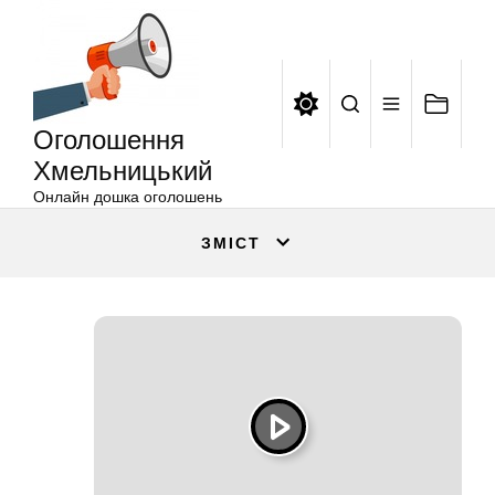
Оголошення
Перейти
Хмельницький
до
вмісту
Оголошення
Хмельницький
Онлайн дошка оголошень
ЗМІСТ