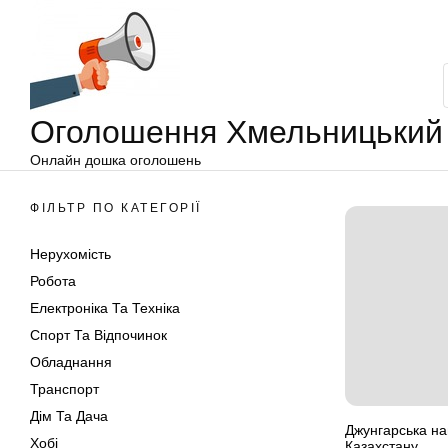
Оголошення
Перейти
Хмельницький
до
вмісту
Оголошення Хмельницький
Онлайн дошка оголошень
ФІЛЬТР ПО КАТЕГОРІЇ
Нерухомість
Робота
Електроніка Та Техніка
Спорт Та Відпочинок
Обладнання
Транспорт
Дім Та Дача
Джунгарська на
Хобі
Казахстану