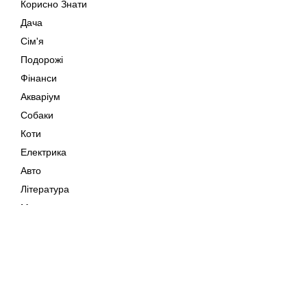
Корисно Знати
Дача
Сім'я
Подорожі
Фінанси
Акваріум
Собаки
Коти
Електрика
Авто
Література
Музика
Дозвілля
Кіно
Мапа сайту
Своїми Руками
Тварини
Авторське право © 202
Поради