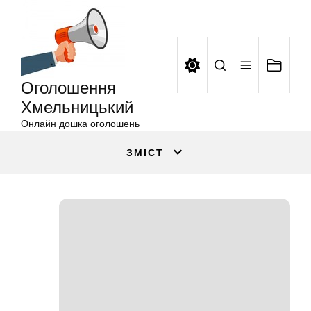
Оголошення
Перейти
Хмельницький
до
вмісту
Оголошення
Хмельницький
Онлайн дошка оголошень
ЗМІСТ