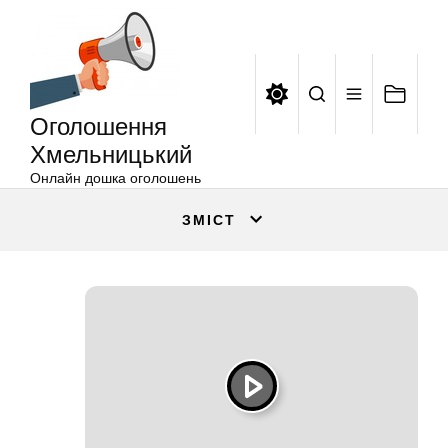
Оголошення
Перейти
Хмельницький
до
вмісту
Оголошення
Хмельницький
Онлайн дошка оголошень
ЗМІСТ