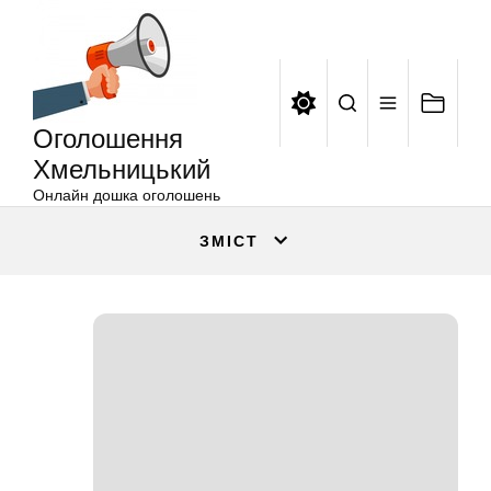
Оголошення
Перейти
Хмельницький
до
вмісту
Оголошення
Хмельницький
Онлайн дошка оголошень
ЗМІСТ