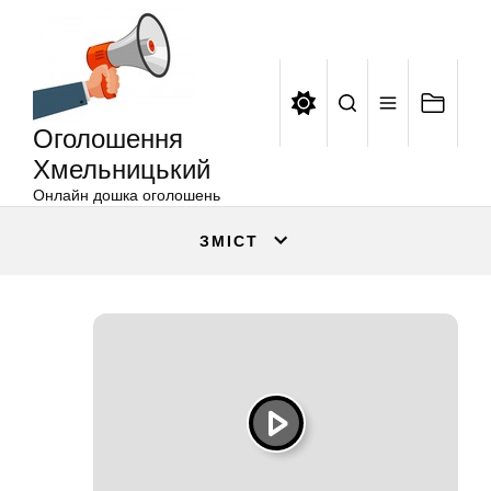
Оголошення
Перейти
Хмельницький
до
вмісту
Оголошення
Хмельницький
Онлайн дошка оголошень
ЗМІСТ