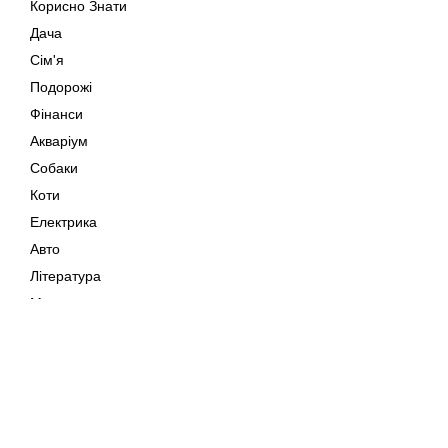
Корисно Знати
Дача
Сім'я
Подорожі
Фінанси
Акваріум
Собаки
Коти
Електрика
Авто
Література
Музика
Дозвілля
Кіно
Мапа сайту
Своїми Руками
Тварини
Авторське право © 202
Поради