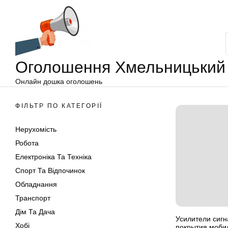
Оголошення
Перейти
Хмельницький
до
вмісту
Оголошення Хмельницький
Онлайн дошка оголошень
ФІЛЬТР ПО КАТЕГОРІЇ
Нерухомість
Робота
Електроніка Та Техніка
Спорт Та Відпочинок
Обладнання
Транспорт
Дім Та Дача
Усилители сигн
Хобі
покрытия моби