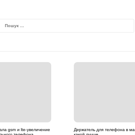
ала gsm и lte-увеличение
Держатель для телефона в м
льного телефона
какой лучше