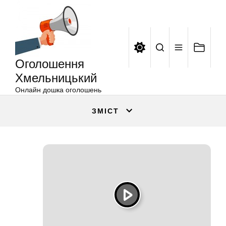
Оголошення
Перейти
Хмельницький
до
вмісту
Оголошення
Хмельницький
Онлайн дошка оголошень
ЗМІСТ