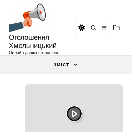
Оголошення
Перейти
Хмельницький
до
вмісту
Оголошення
Хмельницький
Онлайн дошка оголошень
ЗМІСТ