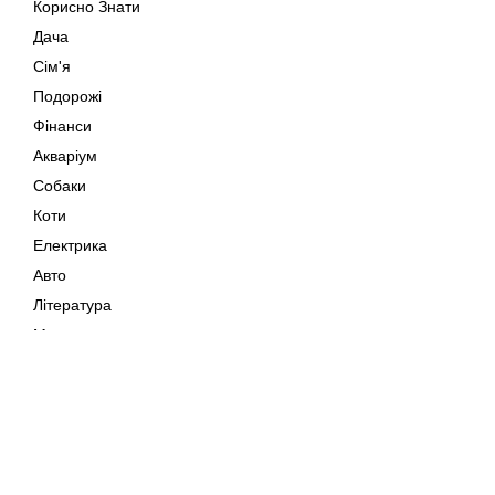
Корисно Знати
Дача
Сім'я
Подорожі
Фінанси
Акваріум
Собаки
Коти
Електрика
Авто
Література
Музика
Дозвілля
Кіно
Мапа сайту
Своїми Руками
Тварини
Авторське право © 202
Поради