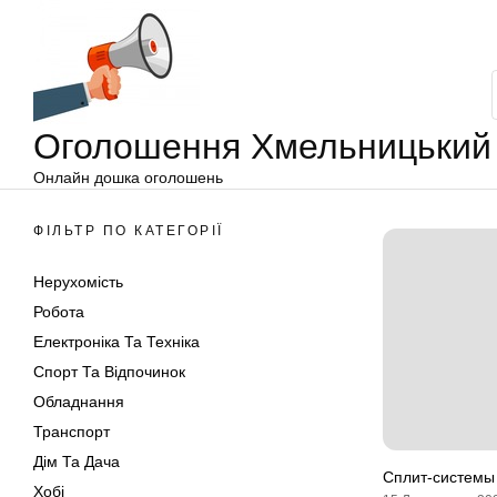
Оголошення
Перейти
Хмельницький
до
вмісту
Оголошення Хмельницький
Онлайн дошка оголошень
ФІЛЬТР ПО КАТЕГОРІЇ
Нерухомість
Робота
Електроніка Та Техніка
Спорт Та Відпочинок
Обладнання
Транспорт
Дім Та Дача
Сплит-системы
Хобі