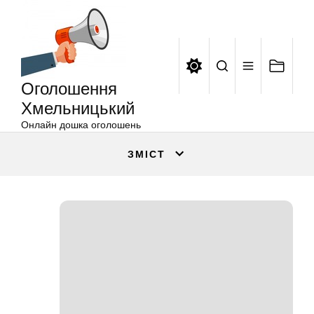
Оголошення
Перейти
Хмельницький
до
вмісту
Оголошення
Хмельницький
Онлайн дошка оголошень
ЗМІСТ