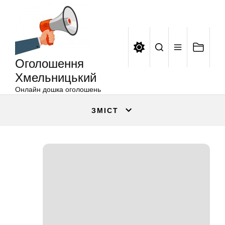
Оголошення
Перейти
Хмельницький
до
вмісту
Оголошення
Хмельницький
Онлайн дошка оголошень
ЗМІСТ