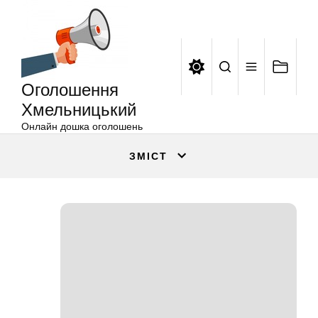
Оголошення
Перейти
Хмельницький
до
вмісту
Оголошення
Хмельницький
Онлайн дошка оголошень
ЗМІСТ