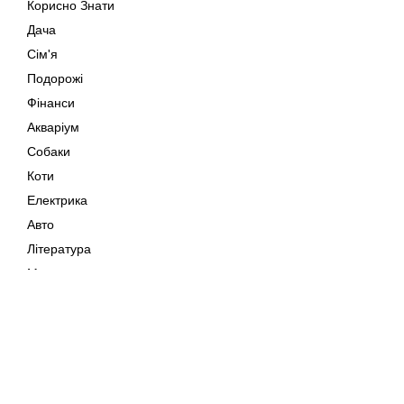
Корисно Знати
Дача
Сім'я
Подорожі
Фінанси
Акваріум
Собаки
Коти
Електрика
Авто
Література
Музика
Дозвілля
Кіно
Мапа сайту
Своїми Руками
Тварини
Авторське право © 202
Поради