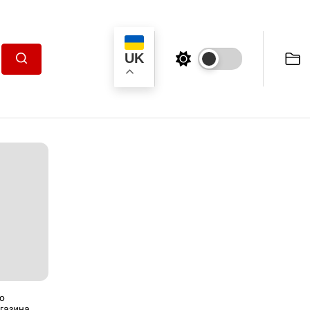
UK
Пошук
о
газина