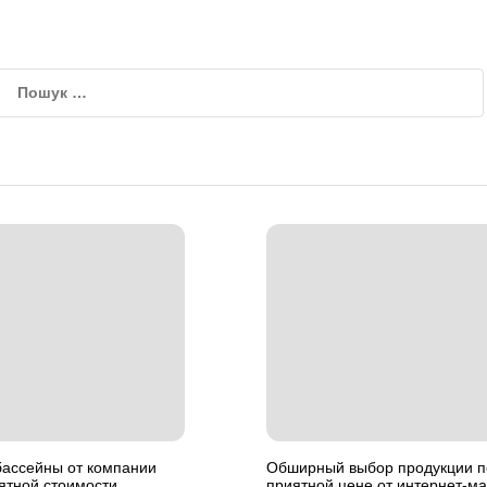
бассейны от компании
Обширный выбор продукции п
ятной стоимости
приятной цене от интернет-ма