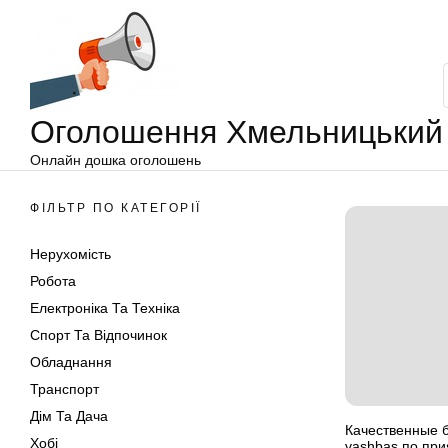
Оголошення
Перейти
Хмельницький
до
вмісту
Оголошення Хмельницький
Онлайн дошка оголошень
ФІЛЬТР ПО КАТЕГОРІЇ
Нерухомість
Робота
Електроніка Та Техніка
Спорт Та Відпочинок
Обладнання
Транспорт
Дім Та Дача
Качественные 
Хобі
vashbas по при