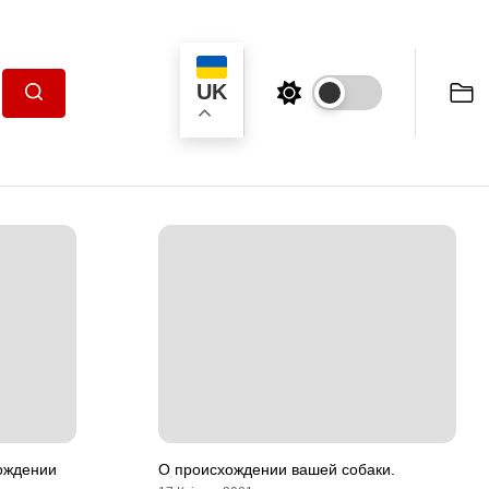
UK
Пошук
хождении
О происхождении вашей собаки.