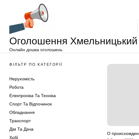
Оголошення
Перейти
Хмельницький
до
вмісту
Оголошення Хмельницький
Онлайн дошка оголошень
ФІЛЬТР ПО КАТЕГОРІЇ
Нерухомість
Робота
Електроніка Та Техніка
Спорт Та Відпочинок
Обладнання
Транспорт
Дім Та Дача
О происхожден
Хобі