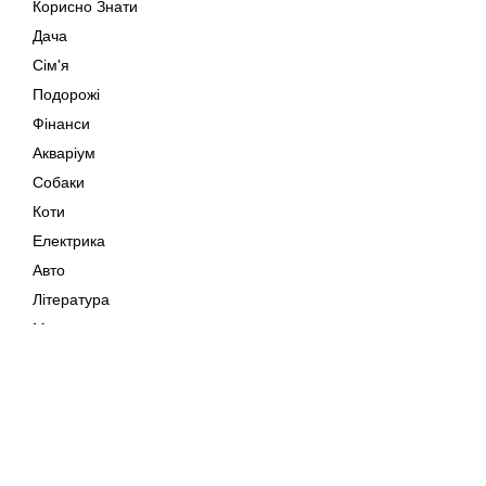
Корисно Знати
Дача
Сім'я
Подорожі
Фінанси
Акваріум
Собаки
Коти
Електрика
Авто
Література
Музика
Дозвілля
Кіно
Мапа сайту
Своїми Руками
Тварини
Авторське право © 202
Поради