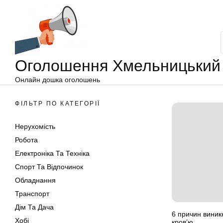
Оголошення
Перейти
Хмельницький
до
вмісту
Оголошення Хмельницький
Онлайн дошка оголошень
ФІЛЬТР ПО КАТЕГОРІЇ
Нерухомість
Робота
Електроніка Та Техніка
Спорт Та Відпочинок
Обладнання
Транспорт
Дім Та Дача
6 причин виник
Хобі
кров’ю