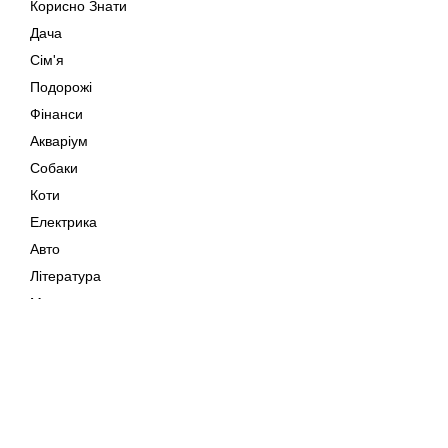
Корисно Знати
Дача
Сім'я
Подорожі
Фінанси
Акваріум
Собаки
Коти
Електрика
Авто
Література
Музика
Дозвілля
Кіно
Мапа сайту
Своїми Руками
Тварини
Авторське право © 202
Поради