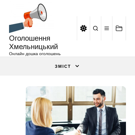
Оголошення
Перейти
Хмельницький
до
вмісту
Оголошення
Хмельницький
Онлайн дошка оголошень
ЗМІСТ