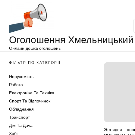
Оголошення
Перейти
Хмельницький
до
вмісту
Оголошення Хмельницький
Онлайн дошка оголошень
ФІЛЬТР ПО КАТЕГОРІЇ
Нерухомість
Робота
Електроніка Та Техніка
Спорт Та Відпочинок
Обладнання
Транспорт
Дім Та Дача
Эта идея – поп
Хобі
ситуацию на р