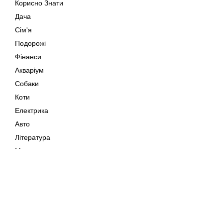
Корисно Знати
Дача
Сім'я
Подорожі
Фінанси
Акваріум
Собаки
Коти
Електрика
Авто
Література
Музика
Дозвілля
Кіно
Мапа сайту
Своїми Руками
Тварини
Авторське право © 202
Поради