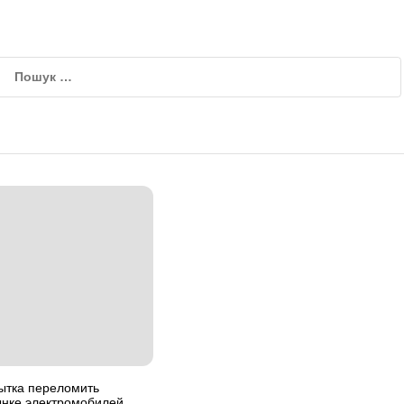
ытка переломить
ынке электромобилей.