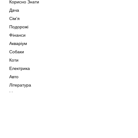
Корисно Знати
Дача
Сім'я
Подорожі
Фінанси
Акваріум
Собаки
Коти
Електрика
Авто
Література
Музика
Дозвілля
Кіно
Мапа сайту
Своїми Руками
Тварини
Авторське право © 202
Поради