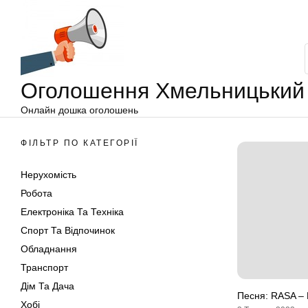
Оголошення
Перейти
Хмельницький
до
вмісту
Оголошення Хмельницький
Онлайн дошка оголошень
ФІЛЬТР ПО КАТЕГОРІЇ
Нерухомість
Робота
Електроніка Та Техніка
Спорт Та Відпочинок
Обладнання
Транспорт
Дім Та Дача
Песня: RASA –
Хобі