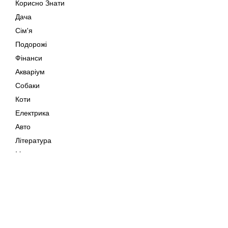
Корисно Знати
Дача
Сім'я
Подорожі
Фінанси
Акваріум
Собаки
Коти
Електрика
Авто
Література
Музика
Дозвілля
Кіно
Мапа сайту
Своїми Руками
Тварини
Авторське право © 202
Поради