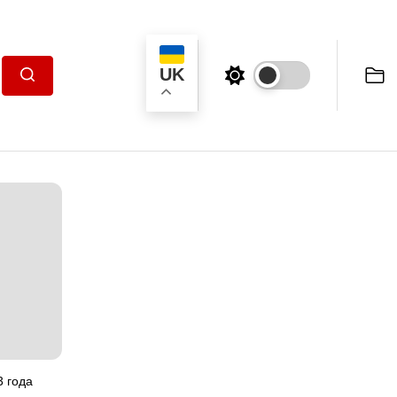
UK
Пошук
3 года