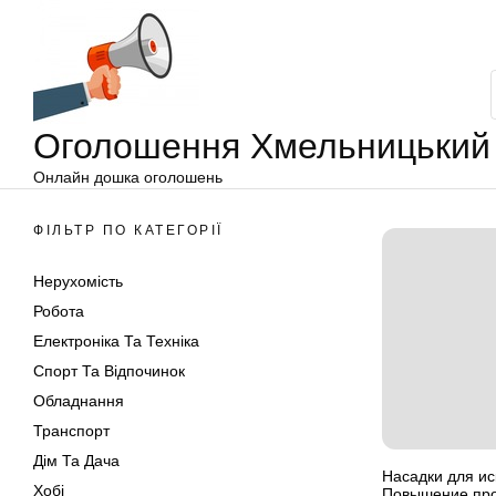
Оголошення
Перейти
Хмельницький
до
вмісту
Оголошення Хмельницький
Онлайн дошка оголошень
ФІЛЬТР ПО КАТЕГОРІЇ
Нерухомість
Робота
Електроніка Та Техніка
Спорт Та Відпочинок
Обладнання
Транспорт
Дім Та Дача
Насадки для ис
Хобі
Повышение про