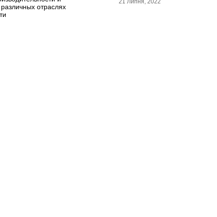
21 Липня, 2022
 различных отраслях
ти