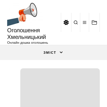
Оголошення
Перейти
Хмельницький
до
вмісту
Оголошення
Хмельницький
Онлайн дошка оголошень
ЗМІСТ