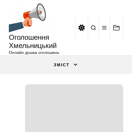
Оголошення
Перейти
Хмельницький
до
вмісту
Оголошення
Хмельницький
Онлайн дошка оголошень
ЗМІСТ