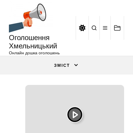
Оголошення
Перейти
Хмельницький
до
вмісту
Оголошення
Хмельницький
Онлайн дошка оголошень
ЗМІСТ