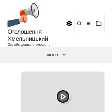
Оголошення
Перейти
Хмельницький
до
вмісту
Оголошення
Хмельницький
Онлайн дошка оголошень
ЗМІСТ