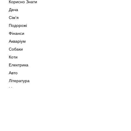
Корисно Знати
Дача
Сім'я
Подорожі
Фінанси
Акваріум
Собаки
Коти
Електрика
Авто
Література
Музика
Дозвілля
Кіно
Мапа сайту
Своїми Руками
Тварини
Авторське право © 202
Поради