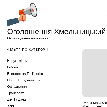
Оголошення
Перейти
Хмельницький
до
вмісту
Оголошення Хмельницький
Онлайн дошка оголошень
ФІЛЬТР ПО КАТЕГОРІЇ
Нерухомість
Робота
Електроніка Та Техніка
Спорт Та Відпочинок
Обладнання
Транспорт
Дім Та Дача
“Мина Мазайло”
Хобі
Микола Куліш