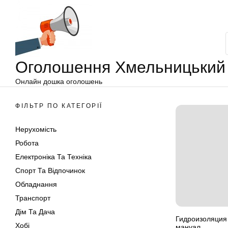
Оголошення
Перейти
Хмельницький
до
вмісту
Оголошення Хмельницький
Онлайн дошка оголошень
ФІЛЬТР ПО КАТЕГОРІЇ
Нерухомість
Робота
Електроніка Та Техніка
Спорт Та Відпочинок
Обладнання
Транспорт
Дім Та Дача
Гидроизоляция
Хобі
мануал