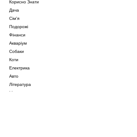
Корисно Знати
Дача
Сім'я
Подорожі
Фінанси
Акваріум
Собаки
Коти
Електрика
Авто
Література
Музика
Дозвілля
Кіно
Мапа сайту
Своїми Руками
Тварини
Авторське право © 202
Поради