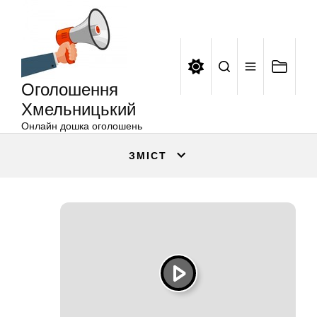
Оголошення
Перейти
Хмельницький
до
вмісту
Оголошення
Хмельницький
Онлайн дошка оголошень
ЗМІСТ