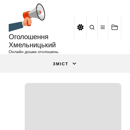
Оголошення
Перейти
Хмельницький
до
вмісту
Оголошення
Хмельницький
Онлайн дошка оголошень
ЗМІСТ