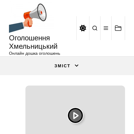
Оголошення
Перейти
Хмельницький
до
вмісту
Оголошення
Хмельницький
Онлайн дошка оголошень
ЗМІСТ