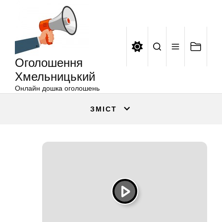
Оголошення
Перейти
Хмельницький
до
вмісту
Оголошення
Хмельницький
Онлайн дошка оголошень
ЗМІСТ