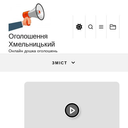
Оголошення
Перейти
Хмельницький
до
вмісту
Оголошення
Хмельницький
Онлайн дошка оголошень
ЗМІСТ