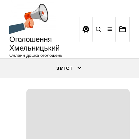
Оголошення
Перейти
Хмельницький
до
вмісту
Оголошення
Хмельницький
Онлайн дошка оголошень
ЗМІСТ