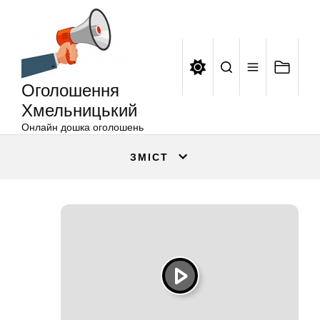
Оголошення
Перейти
Хмельницький
до
вмісту
Оголошення
Хмельницький
Онлайн дошка оголошень
ЗМІСТ