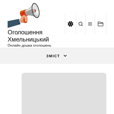
Оголошення
Перейти
Хмельницький
до
вмісту
Оголошення
Хмельницький
Онлайн дошка оголошень
ЗМІСТ