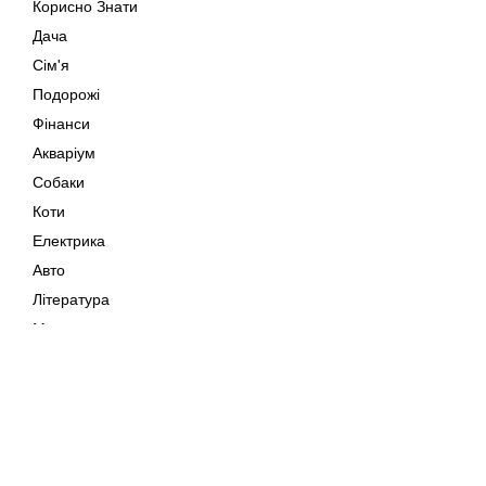
Корисно Знати
Дача
Сім'я
Подорожі
Фінанси
Акваріум
Собаки
Коти
Електрика
Авто
Література
Музика
Дозвілля
Кіно
Мапа сайту
Своїми Руками
Тварини
Авторське право © 202
Поради