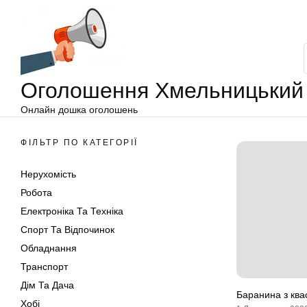
Оголошення
Перейти
Хмельницький
до
вмісту
Оголошення Хмельницький
Онлайн дошка оголошень
ФІЛЬТР ПО КАТЕГОРІЇ
Нерухомість
Робота
Електроніка Та Техніка
Спорт Та Відпочинок
Обладнання
Транспорт
Дім Та Дача
Баранина з кв
Хобі