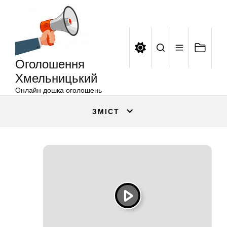
Оголошення
Перейти
Хмельницький
до
вмісту
Оголошення
Хмельницький
Онлайн дошка оголошень
ЗМІСТ