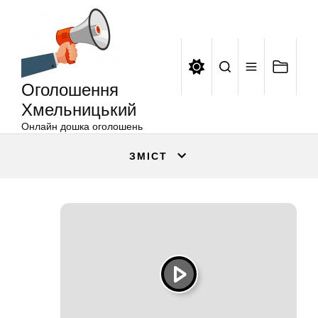
Оголошення
Перейти
Хмельницький
до
вмісту
Оголошення
Хмельницький
Онлайн дошка оголошень
ЗМІСТ