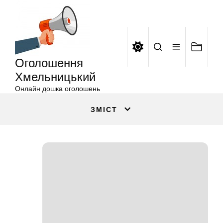
Оголошення
Перейти
Хмельницький
до
вмісту
Оголошення
Хмельницький
Онлайн дошка оголошень
ЗМІСТ