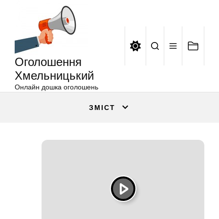
Оголошення
Перейти
Хмельницький
до
вмісту
Оголошення
Хмельницький
Онлайн дошка оголошень
ЗМІСТ