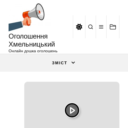
Оголошення
Перейти
Хмельницький
до
вмісту
Оголошення
Хмельницький
Онлайн дошка оголошень
ЗМІСТ