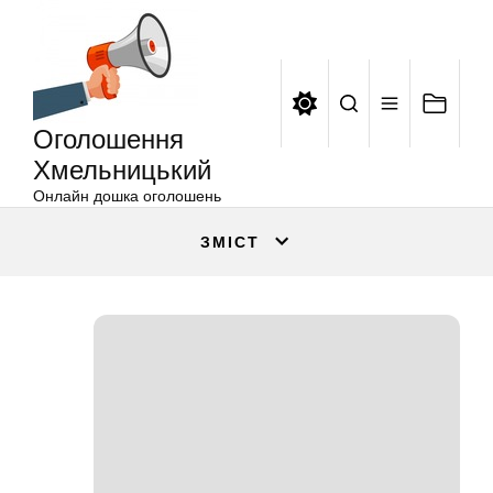
Оголошення
Перейти
Хмельницький
до
вмісту
Оголошення
Хмельницький
Онлайн дошка оголошень
ЗМІСТ