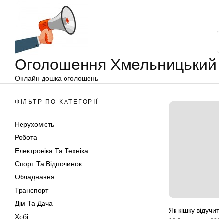
Оголошення
Перейти
Хмельницький
до
вмісту
Оголошення Хмельницький
Онлайн дошка оголошень
ФІЛЬТР ПО КАТЕГОРІЇ
Нерухомість
Робота
Електроніка Та Техніка
Спорт Та Відпочинок
Обладнання
Транспорт
Дім Та Дача
Як кішку відучи
Хобі