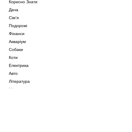
Корисно Знати
Дача
Сім'я
Подорожі
Фінанси
Акваріум
Собаки
Коти
Електрика
Авто
Література
Музика
Дозвілля
Кіно
Мапа сайту
Своїми Руками
Тварини
Авторське право © 202
Поради