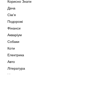
Корисно Знати
Дача
Сім'я
Подорожі
Фінанси
Акваріум
Собаки
Коти
Електрика
Авто
Література
Музика
Дозвілля
Кіно
Мапа сайту
Своїми Руками
Тварини
Авторське право © 202
Поради