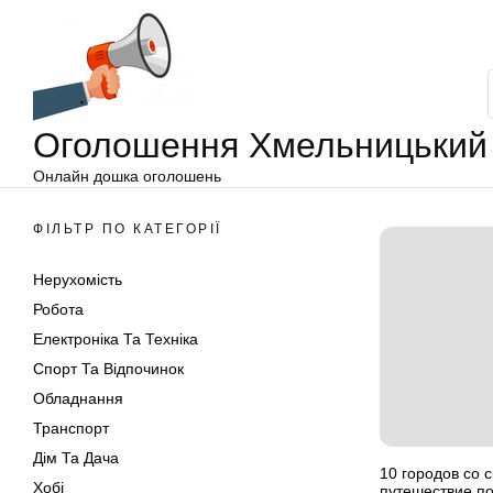
Оголошення
Перейти
Хмельницький
до
вмісту
Оголошення Хмельницький
Онлайн дошка оголошень
ФІЛЬТР ПО КАТЕГОРІЇ
Нерухомість
Робота
Електроніка Та Техніка
Спорт Та Відпочинок
Обладнання
Транспорт
Дім Та Дача
10 городов со 
Хобі
путешествие п