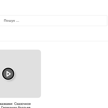
сказками: Сказочное
о Германии братьев