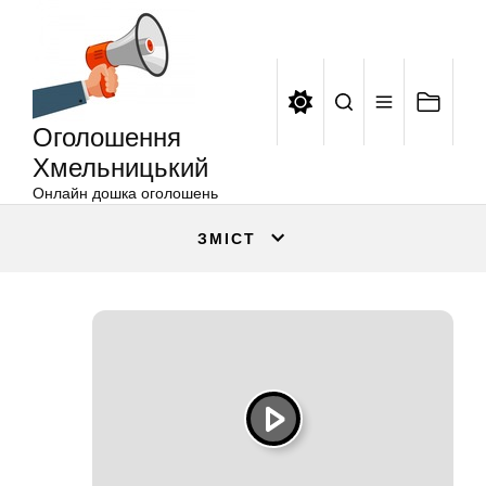
Оголошення
Перейти
Хмельницький
до
вмісту
Оголошення
Хмельницький
Онлайн дошка оголошень
ЗМІСТ