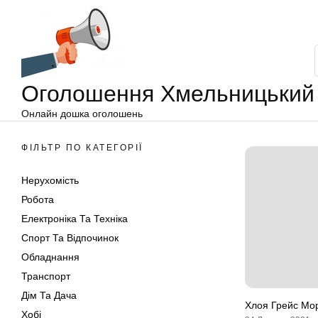
Оголошення
Перейти
Хмельницький
до
вмісту
Оголошення Хмельницький
Онлайн дошка оголошень
ФІЛЬТР ПО КАТЕГОРІЇ
Нерухомість
Робота
Електроніка Та Техніка
Спорт Та Відпочинок
Обладнання
Транспорт
Дім Та Дача
Хлоя Грейс Мор
Хобі