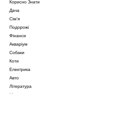
Корисно Знати
Дача
Сім'я
Подорожі
Фінанси
Акваріум
Собаки
Коти
Електрика
Авто
Література
Музика
Дозвілля
Кіно
Мапа сайту
Своїми Руками
Тварини
Авторське право © 202
Поради