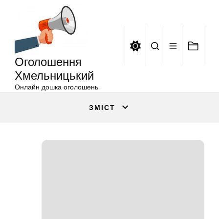
Оголошення
Перейти
Хмельницький
до
вмісту
Оголошення
Хмельницький
Онлайн дошка оголошень
ЗМІСТ